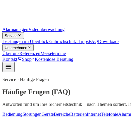
Alarmanlagen
Videoüberwachung
Service
Leistungen im Überblick
Einbruchschutz-Tipps
FAQ
Downloads
Unternehmen
Über uns
Referenzen
Messetermine
Kontakt
Shop
Kostenlose Beratung
Service · Häufige Fragen
Häufige Fragen (FAQ)
Antworten rund um Ihre Sicherheitstechnik – nach Themen sortiert. Ih
Bedienung
Störungen
Geräte
Bereiche
Batterien
Internet
Telefonie
Alarm