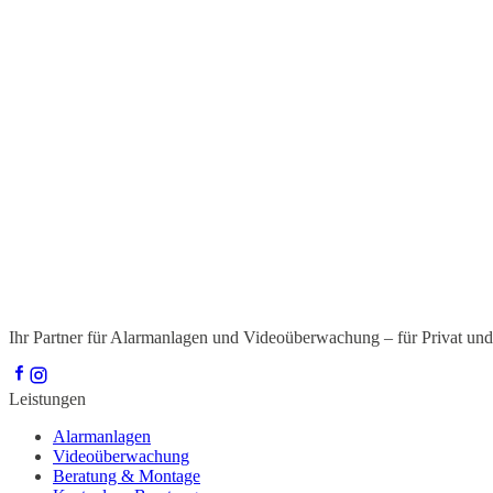
0
/ 2000
Erlaubt: PDF, JPG, PNG, GIF, WEBP · max. 10 MB je Datei · bis z
Ich habe die
Datenschutzerklärung
gelesen und bin mit der Verarb
Ihr Partner für Alarmanlagen und Videoüberwachung – für Privat un
Leistungen
Alarmanlagen
Videoüberwachung
Beratung & Montage