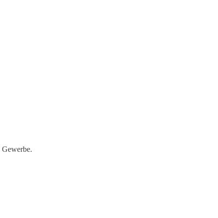
u
5
Dateien
eitung meiner Daten zur Bearbeitung der Anfrage einverstanden.
d Gewerbe.